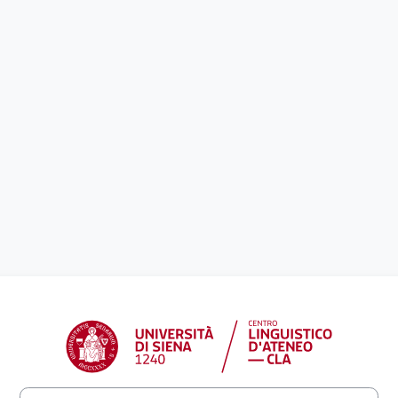
Login su CLA S
Username