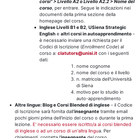
corsi" > Livello A2 o Livello A2.2 > Nome del
corso
, per entrare. Segue le indicazioni nei
documenti della prima sezione della
homepage del corso.
Inglese Livelli B1 e B2
,
USiena Strategic
English
e
altri corsi in autoapprendimento
-
è necessario inviare una richiesta per il
Codici di Iscrizione (
Enrollment Code
) al
corso a:
clatutors@unisi.it
con i seguenti
dati:
nome cognome
nome del corso e il livello
n. matricola dell'Università
di Siena
motivo per lo studio in
auto-apprendimento
Altre lingue: Blog e
Corsi Blended di inglese
- il Codice
di Iscrizione sarà fornita dall'
insegnante
tramite email
pochi giorni prima dell'inizio del corso o durante la prima
lezione.
E' necessario essere iscritto/a ai corsi blended
di inglese o ad un corso di un'altra lingu
a. Per
chiarimenti, contatta l'
insegnante
del corso.