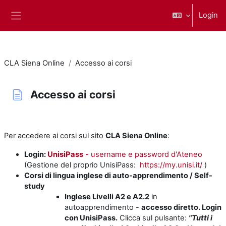
Vai al contenuto principale
Login
Pannello laterale
CLA Siena Online
Accesso ai corsi
Accesso ai corsi
Aggregazione dei criteri
Per accedere ai corsi sul sito
CLA Siena Online
:
Login:
UnisiPass
- username e password d'Ateneo
(Gestione del proprio UnisiPass:
https://my.unisi.it/
)
Corsi di lingua inglese di auto-apprendimento / Self-
study
Inglese Livelli A2 e A2.2
in
autoapprendimento -
accesso diretto. Login
con UnisiPass.
Clicca sul pulsante:
"Tutti i